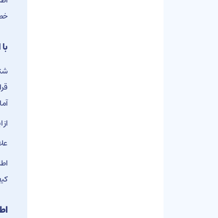
خصو
با 
شتا
قرا
آما
از 
علا
اطل
کی
اطل