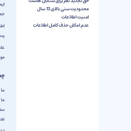
حق تجدید نظر برای شتابان هاست
ایم
محدودیت سنی بالای 13 سال
جمع
امنیت اطلاعات
عدم امکان حذف کامل اطلاعات
اطل
‌رس
علا
موج
چط
ما 
ما 
سفا
تعل