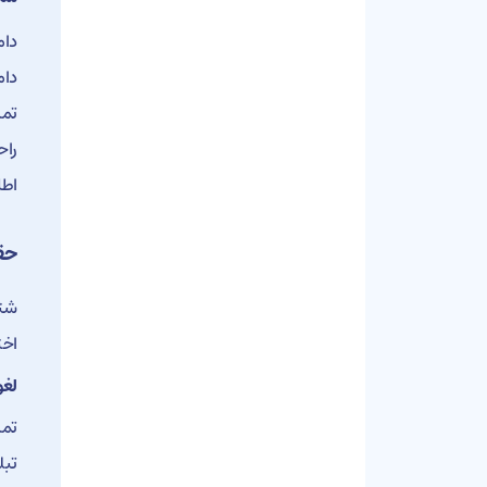
دام
تما
اطل
حق
شتا
اخت
لغو
تما