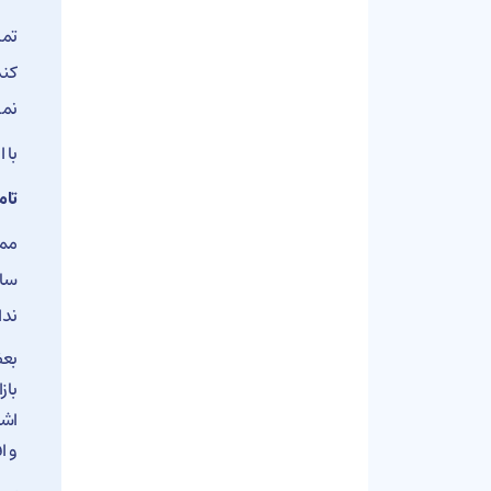
تما
کند
نمی
با 
تام
ممک
سای
ندا
بعض
باز
اشخ
و ا