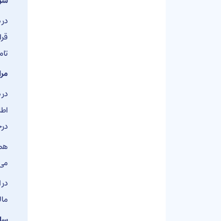
سر
در 
قرا
تام
مرا
در 
اطل
درخ
همچ
می‌
در 
مال
سام