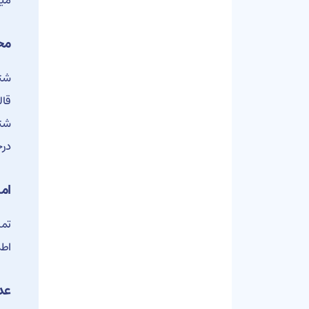
میگ
محد
شتا
درخ
ام
تما
اطم
عد