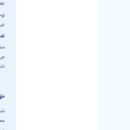
عضو
توج
غیر
تغی
مشت
می‌
دلی
حق
شتا
ممک