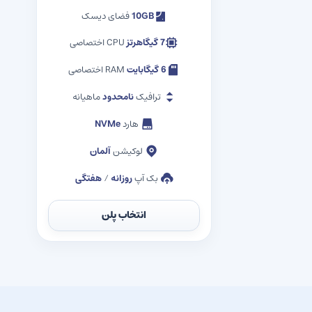
10GB
فضای دیسک
7 گیگاهرتز
CPU اختصاصی
6 گیگابایت
RAM اختصاصی
ترافیک
نامحدود
ماهیانه
هارد
NVMe
لوکیشن
آلمان
بک آپ
روزانه
/
هفتگی
انتخاب پلن