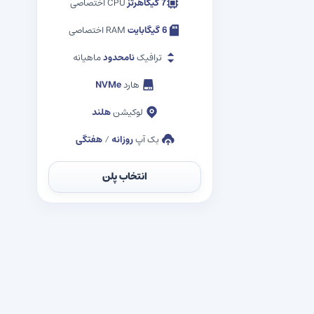
7 گیگاهرتز
CPU اختصاصی
6 گیگابایت
RAM اختصاصی
ترافیک
نامحدود
ماهیانه
هارد
NVMe
لوکیشن
هلند
بک آپ
روزانه
/
هفتگی
انتخاب پلن