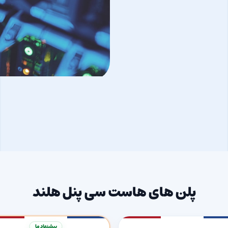
پلن های هاست سی پنل هلند
پیشنهاد ما