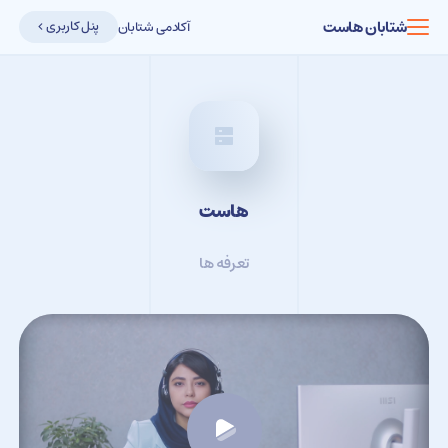
شتابان هاست
پنل کاربری
آکادمی شتابان
هاست
تعرفه ها