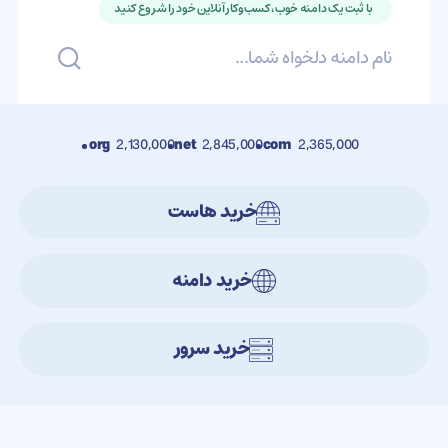
با ثبت یک دامنه خوب، کسب‌و‌کار آنلاین خود را شروع کنید
org
2,130,000
net
2,845,000
com
2,365,000
خرید هاست
خرید دامنه
خرید سرور